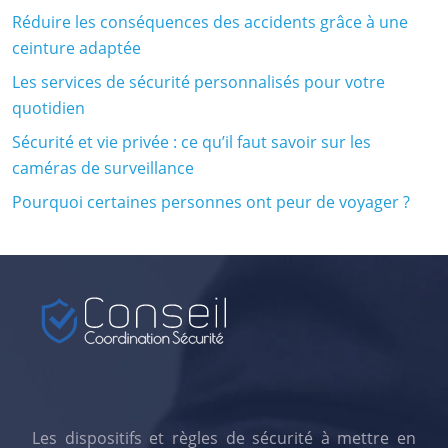
Réduire les conséquences des accidents grâce à une
ceinture adaptée
Les services de sécurité personnalisés pour votre
quotidien
Sécurité et vie privée : ce qu’il faut savoir sur les
caméras de surveillance
Pourquoi certaines personnes ont peur de voyager ?
Les dispositifs et règles de sécurité à mettre en