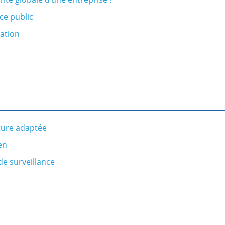
ce public
lation
ture adaptée
en
 de surveillance