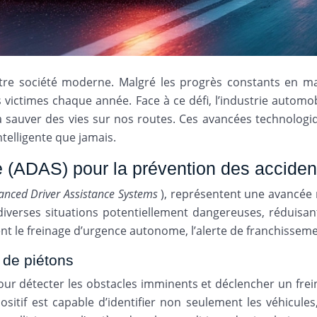
re société moderne. Malgré les progrès constants en mati
victimes chaque année. Face à ce défi, l’industrie automob
t à sauver des vies sur nos routes. Ces avancées technolo
ntelligente que jamais.
 (ADAS) pour la prévention des acciden
anced Driver Assistance Systems
), représentent une avancée 
diverses situations potentiellement dangereuses, réduisan
le freinage d’urgence autonome, l’alerte de franchissement 
 de piétons
r détecter les obstacles imminents et déclencher un frei
itif est capable d’identifier non seulement les véhicules,